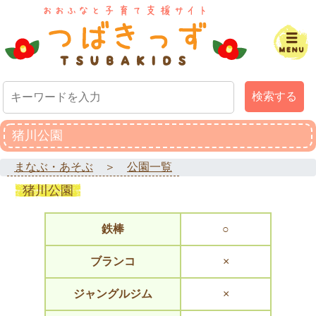
検索する
猪川公園
まなぶ・あそぶ
＞
公園一覧
猪川公園
鉄棒
○
ブランコ
×
ジャングルジム
×