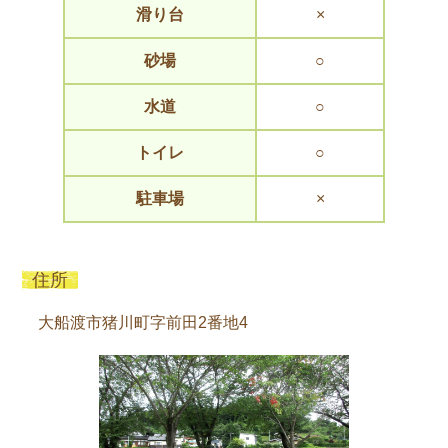
滑り台
×
砂場
○
水道
○
トイレ
○
駐車場
×
住所
大船渡市猪川町字前田2番地4