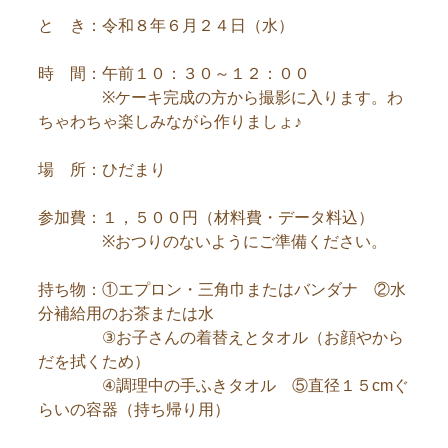
と き：令和８年６月２４日（水）
時 間：午前１０：３０～１２：００
※ケーキ完成の方から撮影に入ります。わ
ちゃわちゃ楽しみながら作りましょ♪
場 所：ひだまり
参加費：１，５００円（材料費・データ料込）
※おつりのないようにご準備ください。
持ち物：①エプロン・三角巾またはバンダナ ②水
分補給用のお茶または水
③お子さんの着替えとタオル（お顔やから
だを拭くため）
④調理中の手ふきタオル ⑤直径１５cmぐ
らいの容器（持ち帰り用）