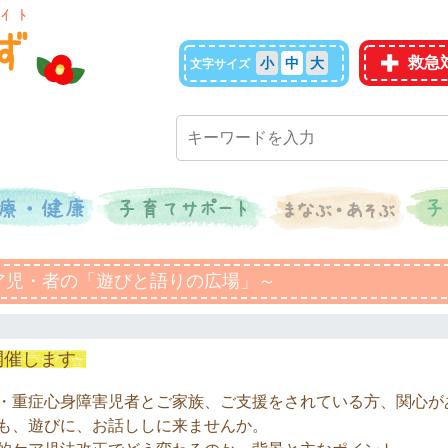
救急
小
中
大
文字サイズ
的ケア児・者の「遊びと語りの広場」～
を開催します
重症心身障害児者とご家族、ご支援をされている方、関心が
も、遊びに、お話ししに来ませんか。