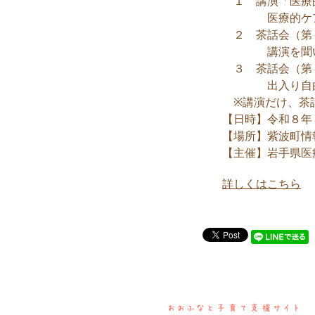
１ 講演「医療
医療的ケア児支
２ 茶話会（第
講演を聞いて
３ 茶話会（第
出入り自由の
※講演だけ、茶
【日時】令和８年
【場所】紫波町情
【主催】岩手県医
詳しくはこちら