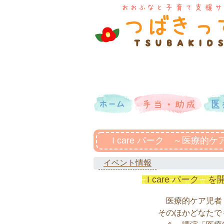
I care パーク ～医療
イベント情報
I care パーク 
医療的ケア児者・
そのほかどなたで