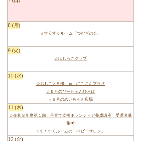
7
8
☆すくすくルーム「つむぎの会」
9
☆ほしっこクラブ
10
☆おしごと相談 in にこにんプラザ
☆６月のぴーちゃんひろば
☆６月のめいちゃん広場
11
☆令和８年度第１回 子育て支援ボランティア養成講座 受講者募
集📢
☆すくすくルームの「ベビーサロン」
12