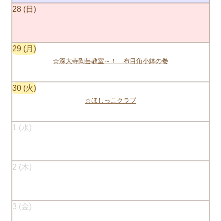
28
29
☆深大寺陶芸教室～！ 布目角小鉢の巻
30
☆ほしっこクラブ
1
2
3