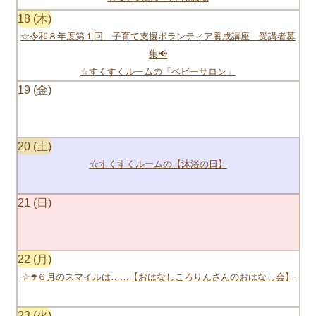
18
☆令和８年度第１回 子育て支援ボランティア養成講座 受講者募
集📢
☆すくすくルームの「ベビーサロン」
19
20
☆すくすくルームの【沐浴の日】
21
22
☆☂️６月のスマイルは……【おはなしころりんさんのおはなし会】
23